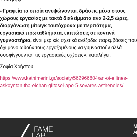
«
Γραφεία τα οποία ανυψώνονται, δράσεις μέσα στους
χώρους εργασίας με τακτά διαλείμματα ανά 2-2,5 ώρες,
διοργάνωση μίτινγκ ταυτόχρονα με περπάτημα,
εργασιακά πρωταθλήματα, εκπτώσεις σε κοντινά
γυμναστήρια,
είναι μερικές σχετικά ανέξοδες παρεμβάσεις που
όχι μόνο ωθούν τους εργαζομένους να γυμναστούν αλλά
συσφίγγουν και τις εργασιακές σχέσεις», καταλήγει.
Σοφία Χρήστου
https://www.kathimerini.gr/society/562966804/an-oi-ellines-
askoyntan-tha-eichan-glitosei-apo-5-sovares-astheneies/
M
A