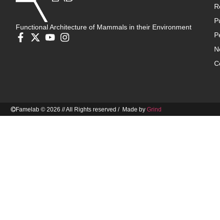
R
P
Functional Architecture of Mammals in their Environment
P
N
C
Famelab © 2026 // All Rights reserved / Made by
Grind