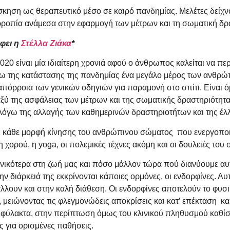
σκηση ως θεραπευτικό μέσο σε καιρό πανδημίας. Μελέτες δείχνο
ρροπία ανάμεσα στην εφαρμογή των μέτρων και τη σωματική δρ
φει η
Στέλλα Ζιάκα
*
020 είναι μία ιδιαίτερη χρονιά αφού ο άνθρωπος καλείται να περ
ω της κατάστασης της πανδημίας ένα μεγάλο μέρος των ανθρώπω
απόρροια των γενικών οδηγιών για παραμονή στο σπίτι. Είναι 
αξύ της ασφάλειας των μέτρων και της σωματικής δραστηριότ
 λόγω της αλλαγής των καθημερινών δραστηριοτήτων και της έ
ι κάθε μορφή κίνησης του ανθρώπινου σώματος που ενεργοποιεί 
η χορού, η yoga, οι πολεμικές τέχνες ακόμη και οι δουλειές του
ενικότερα στη ζωή μας και πόσο μάλλον τώρα πού διανύουμε α
ην διάρκειά της εκκρίνονται κάποιες ορμόνες, οι ενδορφίνες. Α
βάλλουν και στην καλή διάθεση. Οι ενδορφίνες αποτελούν το φυ
μειώνοντας τις φλεγμονώδεις αποκρίσεις και κατ’ επέκταση και
ιφύλακτα, στην περίπτωση όμως του κλινικού πληθυσμού καθίστ
ς για ορισμένες παθήσεις.