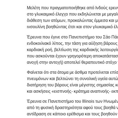
Μελέτη που πραγματοποιήθηκε από Ινδούς ερευνητ
στο γλυκαιμικό έλεγχο που εκδηλώνεται με μεγαλ
διάθεση των ατόμων, προκαλώντας έμμεσα και μί
ινσουλίνη βοηθώντας έτσι και στον γλυκαιμικό έλ
Έρευνα που έγινε στο Πανεπιστήμιο του Σάο Πάο
ενδοκοιλιακό λίπος, την τάση για αύξηση βάρου
καρδιακή ροή, βελτίωση της καρδιακής λειτουργί
που ασκούνται έχουν γρηγορότερη αποκατάσταση 
ανοχή στην αντοχή) αποτελεί θεραπευτικό στόχο 
Φαίνεται ότι στα άτομα με άσθμα προτείνεται ε
πνευμόνων και βελτιώνει τη συνολική υγεία αυτ
διατήρηση του βάρους είναι μέγιστης σημασίας 
και ασκήσεις «εισπνοής- κράτημα αναπνοής- εκπν
Έρευνα σε Πανεπιστήμιο του Illinois των Ηνω
από τη φυσική δραστηριότητα αφού τους βοηθά ν
αντίδραση σε κάποιο ερέθισμα και τους βοηθούν