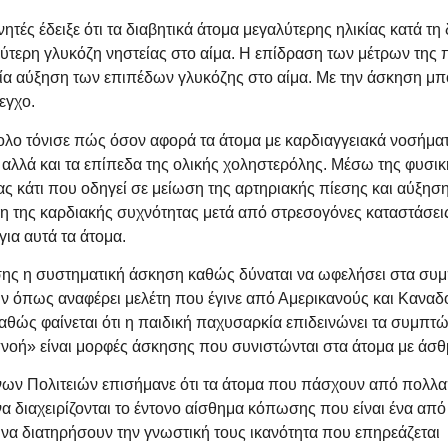
ές έδειξε ότι τα διαβητικά άτομα μεγαλύτερης ηλικίας κατά τη 
ύτερη γλυκόζη νηστείας στο αίμα. Η επίδραση των μέτρων της π
α αύξηση των επιπέδων γλυκόζης στο αίμα. Με την άσκηση μπο
εγχο.
λο τόνισε πώς όσον αφορά τα άτομα με καρδιαγγειακά νοσήματ
ς αλλά και τα επίπεδα της ολικής χοληστερόλης. Μέσω της φυσι
ας κάτι που οδηγεί σε μείωση της αρτηριακής πίεσης και αύξηση
της καρδιακής συχνότητας μετά από στρεσογόνες καταστάσεις.
για αυτά τα άτομα.
πίσης η συστηματική άσκηση καθώς δύναται να ωφελήσει στα συ
ών όπως αναφέρει μελέτη που έγινε από Αμερικανούς και Κανα
καθώς φαίνεται ότι η παιδική παχυσαρκία επιδεινώνει τα συμπ
οή» είναι μορφές άσκησης που συνιστώνται στα άτομα με άσθμα 
μένων Πολιτειών επισήμανε ότι τα άτομα που πάσχουν από πο
α διαχειρίζονται το έντονο αίσθημα κόπωσης που είναι ένα απ
 να διατηρήσουν την γνωστική τους ικανότητα που επηρεάζεται