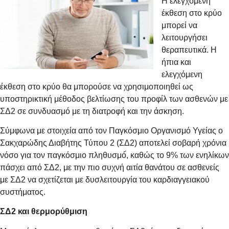
Η ελεγχόμενη
έκθεση στο κρύο
μπορεί να
λειτουργήσει
θεραπευτικά. Η
ήπια και
ελεγχόμενη
έκθεση στο κρύο θα μπορούσε να χρησιμοποιηθεί ως
υποστηρικτική μέθοδος βελτίωσης του προφίλ των ασθενών με
ΣΔ2 σε συνδυασμό με τη διατροφή και την άσκηση.
Σύμφωνα με στοιχεία από τον Παγκόσμιο Οργανισμό Υγείας ο
Σακχαρώδης Διαβήτης Τύπου 2 (ΣΔ2) αποτελεί σοβαρή χρόνια
νόσο για τον παγκόσμιο πληθυσμό́, καθώς το 9% των ενηλίκων
πάσχει από ΣΔ2, με την πιο συχνή αιτία θανάτου σε ασθενείς
με ΣΔ2 να σχετίζεται με δυσλειτουργία του καρδιαγγειακού
συστήματος.
ΣΔ2 και θερμορύθμιση