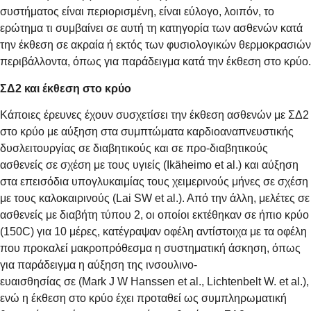
συστήματος είναι περιορισμένη, είναι εύλογο, λοιπόν, το
ερώτημα τι συμβαίνει σε αυτή τη κατηγορία των ασθενών κατά
την έκθεση σε ακραία ή εκτός των φυσιολογικών θερμοκρασιών
περιβάλλοντα, όπως για παράδειγμα κατά την έκθεση στο κρύο.
ΣΔ2 και έκθεση στο κρύο
Κάποιες έρευνες έχουν συσχετίσει την έκθεση ασθενών με ΣΔ2
στο κρύο με αύξηση στα συμπτώματα καρδιοαναπνευστικής
δυσλειτουργίας σε διαβητικούς και σε προ-διαβητικούς
ασθενείς σε σχέση με τους υγιείς (Ikäheimo et al.) και αύξηση
στα επεισόδια υπογλυκαιμίας τους χειμερινούς μήνες σε σχέση
με τους καλοκαιρινούς (Lai SW et al.). Από την άλλη, μελέτες σε
ασθενείς με διαβήτη τύπου 2, οι οποίοι εκτέθηκαν σε ήπιο κρύο
(150C) για 10 μέρες, κατέγραψαν οφέλη αντίστοιχα με τα οφέλη
που προκαλεί μακροπρόθεσμα η συστηματική άσκηση, όπως
για παράδειγμα η αύξηση της ινσουλινο-
ευαισθησίας σε (Mark J W Hanssen et al., Lichtenbelt W. et al.),
ενώ η έκθεση στο κρύο έχει προταθεί ως συμπληρωματική