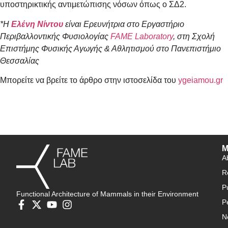
υποστηρικτικής αντιμετώπισης νόσων όπως ο ΣΔ2.
*Η
Ελένη Νίντου
είναι Ερευνήτρια στο Εργαστήριο
Περιβαλλοντικής Φυσιολογίας
FAME Laboratory
, στη
Σχολή
Επιστήμης Φυσικής Αγωγής & Αθλητισμού στο Πανεπιστήμιο
Θεσσαλίας
Μπορείτε να βρείτε το άρθρο στην ιστοσελίδα του
ygeiamou.gr
M
A
R
P
Functional Architecture of Mammals in their Environment
P
N