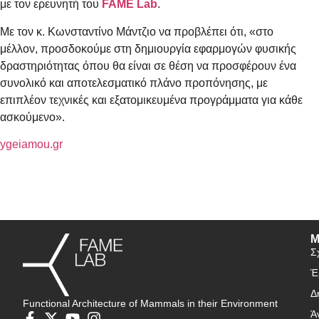
με τον ερευνητή του
FAME Lab
.
Με τον κ. Κωνσταντίνο Μάντζιο να προβλέπει ότι, «στο
μέλλον, προσδοκούμε στη δημιουργία εφαρμογών φυσικής
δραστηριότητας όπου θα είναι σε θέση να προσφέρουν ένα
συνολικό και αποτελεσματικό πλάνο προπόνησης, με
επιπλέον τεχνικές και εξατομικευμένα προγράμματα για κάθε
ασκούμενο».
ygeiamou.gr
Μ
Σ
Έ
Δ
Functional Architecture of Mammals in their Environment
Ά