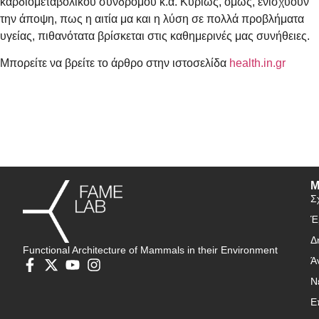
καρδιομεταβολικού συνδρόμου κ.α. Κυρίως, όμως, ενισχύουν
την άποψη, πως η αιτία μα και η λύση σε πολλά προβλήματα
υγείας, πιθανότατα βρίσκεται στις καθημερινές μας συνήθειες.
Μπορείτε να βρείτε το άρθρο στην ιστοσελίδα
health.in.gr
Μ
Σ
Έ
Δ
Functional Architecture of Mammals in their Environment
Ά
Ν
Ε