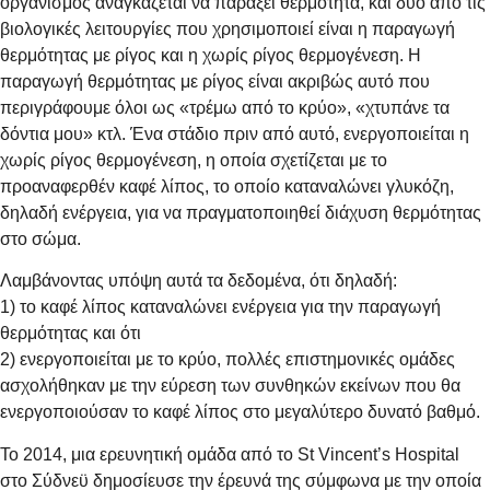
οργανισμός αναγκάζεται να παράξει θερμότητα, και δύο από τις
βιολογικές λειτουργίες που χρησιμοποιεί είναι η παραγωγή
θερμότητας με ρίγος και η χωρίς ρίγος θερμογένεση. Η
παραγωγή θερμότητας με ρίγος είναι ακριβώς αυτό που
περιγράφουμε όλοι ως «τρέμω από το κρύο», «χτυπάνε τα
δόντια μου» κτλ. Ένα στάδιο πριν από αυτό, ενεργοποιείται η
χωρίς ρίγος θερμογένεση, η οποία σχετίζεται με το
προαναφερθέν καφέ λίπος, το οποίο καταναλώνει γλυκόζη,
δηλαδή ενέργεια, για να πραγματοποιηθεί διάχυση θερμότητας
στο σώμα.
Λαμβάνοντας υπόψη αυτά τα δεδομένα, ότι δηλαδή:
1) το καφέ λίπος καταναλώνει ενέργεια για την παραγωγή
θερμότητας και ότι
2) ενεργοποιείται με το κρύο, πολλές επιστημονικές ομάδες
ασχολήθηκαν με την εύρεση των συνθηκών εκείνων που θα
ενεργοποιούσαν το καφέ λίπος στο μεγαλύτερο δυνατό βαθμό.
Το 2014, μια ερευνητική ομάδα από το St Vincent’s Hospital
στο Σύδνεϋ δημοσίευσε την έρευνά της σύμφωνα με την οποία