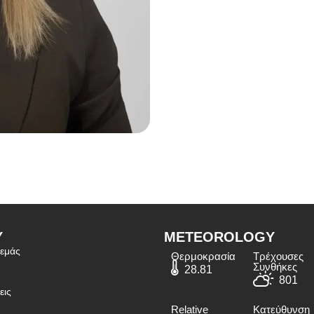
Υ
METEOROLOGY
 εμάς
Θερμοκρασία
Τρέχουσες
Συνθήκες
28.81
801
εις
Relative
Κατεύθυνση