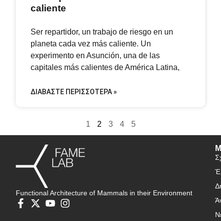
caliente
Ser repartidor, un trabajo de riesgo en un
planeta cada vez más caliente. Un
experimento en Asunción, una de las
capitales más calientes de América Latina,
ΔΙΑΒΆΣΤΕ ΠΕΡΙΣΣΌΤΕΡΑ »
1
2
3
4
5
Μ
Σ
Έ
Δ
Functional Architecture of Mammals in their Environment
Ά
Ν