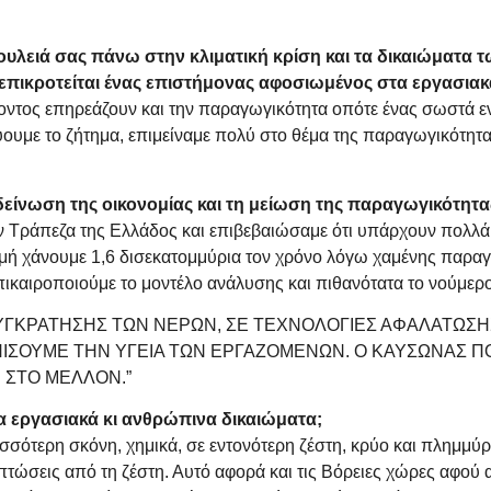
δουλειά σας πάνω στην κλιματική κρίση και τα δικαιώματα 
, επικροτείται ένας επιστήμονας αφοσιωμένος στα εργασιακ
ντος επηρεάζουν και την παραγωγικότητα οπότε ένας σωστά ενη
ύουμε το ζήτημα, επιμείναμε πολύ στο θέμα της παραγωγικότητας
δείνωση της οικονομίας και τη μείωση της παραγωγικότητας
ην Τράπεζα της Ελλάδος και επιβεβαιώσαμε ότι υπάρχουν πολλά
μή χάνουμε 1,6 δισεκατομμύρια τον χρόνο λόγω χαμένης παραγω
πικαιροποιούμε το μοντέλο ανάλυσης και πιθανότατα το νούμερο
ΥΓΚΡΑΤΗΣΗΣ ΤΩΝ ΝΕΡΩΝ, ΣΕ ΤΕΧΝΟΛΟΓΙΕΣ ΑΦΑΛΑΤΩΣΗ
ΣΠΙΣΟΥΜΕ ΤΗΝ ΥΓΕΙΑ ΤΩΝ ΕΡΓΑΖΟΜΕΝΩΝ. Ο ΚΑΥΣΩΝΑΣ 
 ΣΤΟ ΜΕΛΛΟΝ.”
τα εργασιακά κι ανθρώπινα δικαιώματα;
ισσότερη σκόνη, χημικά, σε εντονότερη ζέστη, κρύο και πλημμύρ
πιπτώσεις από τη ζέστη. Αυτό αφορά και τις Βόρειες χώρες αφού 