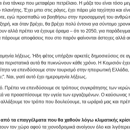
 ένα τάνκερ που μεταφέρει πετρέλαιο. Η μάζα του είναι τόσο με
 πλανήτης. Έχει μπει στις ράγες, έχει πάρει μία ταχύτητα και ε
ι τότε, εγώ προσπαθώ να βοηθήσω στην προσαρμογή του ανθρώπο
 ξηρή, και όταν βρέχει, θα βρέχει πολύ έντονα για σύντομο χρο
αλλά πρέπει να έχουμε όραμα – ότι το 2050, για παράδειγμα, 
να πάρουμε αποφάσεις που στο παρόν φαίνονται άστοχες αλλά αυ
μηνία λήξεως. Ήδη φέτος υπήρξαν αρκετές δημοσιεύσεις σε αγ
τα περιστατικά αυτά θα πυκνώνουν κάθε χρόνο. Η Κομισιόν έχει 
ραίτητο να επενδύσουμε στον τουρισμό στην ηπειρωτική Ελλάδα,
”. Ναι, γιατί αυτό έχει ημερομηνία λήξεως.
ρό. Πρέπει να επενδύσουμε σε τρόπους συγκράτησης των νερών
κά να προασπίσουμε την υγεία των εργαζομένων. Ο καύσωνας π
 αλλάξουμε τον τρόπο που δουλεύουμε, τα ωράριά μας και πρέπ
 από τα επαγγέλματα που θα χαθούν λόγω κλιματικής κρίσης
πουν τον χώρο αφού τα χιονοδρομικά ανοίγουν όλο και λιγότερες