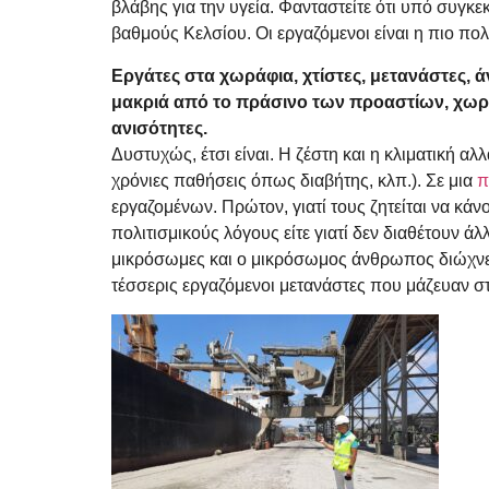
βλάβης για την υγεία. Φανταστείτε ότι υπό συγκε
βαθμούς Κελσίου. Οι εργαζόμενοι είναι η πιο π
Εργάτες στα χωράφια, χτίστες, μετανάστες, ά
μακριά από το πράσινο των προαστίων, χωρί
ανισότητες.
Δυστυχώς, έτσι είναι. Η ζέστη και η κλιματική αλ
χρόνιες παθήσεις όπως διαβήτης, κλπ.). Σε μια
π
εργαζομένων. Πρώτον, γιατί τους ζητείται να κάν
πολιτισμικούς λόγους είτε γιατί δεν διαθέτουν άλλ
μικρόσωμες και ο μικρόσωμος άνθρωπος διώχνει
τέσσερις εργαζόμενοι μετανάστες που μάζευαν 