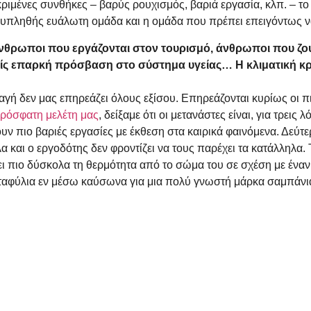
κριμένες συνθήκες – βαρύς ρουχισμός, βαριά εργασία, κλπ. – το 
ολυπληθής ευάλωτη ομάδα και η ομάδα που πρέπει επειγόντως 
νθρωποι που εργάζονται στον τουρισμό, άνθρωποι που ζουν 
ς επαρκή πρόσβαση στο σύστημα υγείας… Η κλιματική κρίσ
λαγή δεν μας επηρεάζει όλους εξίσου. Επηρεάζονται κυρίως οι πι
ρόσφατη μελέτη μας
, δείξαμε ότι οι μετανάστες είναι, για τρεις
ουν πιο βαριές εργασίες με έκθεση στα καιρικά φαινόμενα. Δεύτε
α και ο εργοδότης δεν φροντίζει να τους παρέχει τα κατάλληλα. Τ
 πιο δύσκολα τη θερμότητα από το σώμα του σε σχέση με ένα
σταφύλια εν μέσω καύσωνα για μια πολύ γνωστή μάρκα σαμπάνι