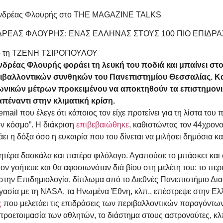
νδρέας Φλουρής στο THE MAGAZINE TALKS
ΡΕΑΣ ΦΛΟΥΡΗΣ: ΕΝΑΣ ΕΛΛΗΝΑΣ ΣΤΟΥΣ 100 ΠΙΟ ΕΠΙΔΡ
 τη ΤΖΕΝΗ ΤΣΙΡΟΠΟΥΛΟΥ
νδρέας Φλουρής φοράει τη λευκή του ποδιά και μπαίνει 
ιβαλλοντικών συνθηκών του Πανεπιστημίου Θεσσαλίας. Κα
γωνικών μέτρων προκειμένου να αποκτηθούν τα επιστημον
απέναντι στην κλιματική κρίση.
ail που έλεγε ότι κάποιος τον είχε προτείνει για τη λίστα του
ν κόσμο”. Η διάκριση
επιβεβαιώθηκε
, καθιστώντας τον 44χρον
άει η δόξα όσο η ευκαιρία που του δίνεται να μιλήσει δημόσια κα
τέρα δασκάλα και πατέρα φιλόλογο. Αγαπούσε το μπάσκετ και
ον γοήτευε και θα αφοσιωνόταν διά βίου στη μελέτη του: το περ
την Επιδημιολογία, δίπλωμα από το Διεθνές Πανεπιστήμιο Διασ
γασία με τη NASA, τα Ηνωμένα Έθνη, κλπ., επέστρεψε στην Ελλ
ς
που μελετάει τις επιδράσεις των περιβαλλοντικών παραγόντων 
οετοιμασία των αθλητών, το διάστημα στους αστροναύτες, κλπ