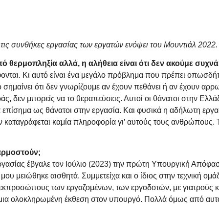
ις συνθήκες εργασίας των εργατών ενόψει του Μουντιάλ 2022.
 θερμοπληξία αλλά, η αλήθεια είναι ότι δεν ακούμε συχνά 
άφονται. Κι αυτό είναι ένα μεγάλο πρόβλημα που πρέπει οπωσδή
ό σημαίνει ότι δεν γνωρίζουμε αν έχουν πεθάνει ή αν έχουν αρ
ράς, δεν μπορείς να το θεραπεύσεις. Αυτοί οι θάνατοι στην Ελλ
ά επίσημα ως θάνατοι στην εργασία. Και φυσικά η αδήλωτη εργ
 καταγράφεται καμία πληροφορία γι’ αυτούς τους ανθρώπους. Το
φαρμοστούν;
ργασίας έβγαλε τον Ιούλιο (2023) την πρώτη Υπουργική Απόφα
μου μειώθηκε αισθητά. Συμμετείχα και ο ίδιος στην τεχνική ομ
 εκπροσώπους των εργαζομένων, των εργοδοτών, με γιατρούς κα
ε μια ολοκληρωμένη έκθεση στον υπουργό. Πολλά όμως από αυτ