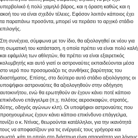
υπερβολικό ή πολύ χαμηλό βάρος, και η όραση καθώς και η
ακοή του να είναι σχεδόν τέλειες. Εφόσον λοιπόν κάποιος έχει
τα παραπάνω προσόντα, μπορεί να περάσει το αρχικό στάδιο
επιλογής.
Στη συνέχεια, σύμφωνα με τον ίδιο, θα αξιολογηθεί εκ νέου για
τη σωματική του κατάσταση, η οποία πρέπει να είναι πολύ καλή
και εφάμιλλη των αθλητών, θα πρέπει να είναι εξαιρετικός
κολυμβητής και αυτό γιατί οι αστροναύτες εκπαιδεύονται μέσα
στο νερό που προσομοιάζει τις συνθήκες βαρύτητας του
διαστήματος. Επίσης, στο δεύτερο αυτό στάδιο αξιολόγησης οι
υποψήφιοι αστροναύτες θα αξιολογηθούν στην οδήγηση
αυτοκινήτου, ενώ θα ερωτηθούν αν έχουν κάνει ποτέ κάποιο
επικίνδυνο επάγγελμα (π.χ. πιλότος αεροσκαφών, στρατός,
δύτης, οδηγός αγώνων κλπ). Οι υποψήφιοι αστροναύτες που
προηγουμένως έχουν κάνει κάποιο επικίνδυνο επάγγελμα,
τονίζει ο κ. Ντίνας, θεωρούνται κατάλληλοι, για την ικανότητά
τους να αποφασίζουν για τις ενέργειές τους γρήγορα και
σωστά, κάτι το οποίο στο διάστημα είναι απαραίτητο για λόγους