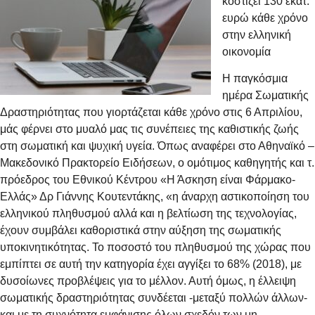
κοστίζει 130 εκατ.
ευρώ κάθε χρόνο
στην ελληνική
οικονομία
Η παγκόσμια
ημέρα Σωματικής
Δραστηριότητας που γιορτάζεται κάθε χρόνο στις 6 Απριλίου,
μάς φέρνει στο μυαλό μας τις συνέπειες της καθιστικής ζωής
στη σωματική και ψυχική υγεία. Όπως αναφέρει στο Αθηναϊκό –
Μακεδονικό Πρακτορείο Ειδήσεων, ο ομότιμος καθηγητής και τ.
πρόεδρος του Εθνικού Κέντρου «Η Άσκηση είναι Φάρμακο-
Ελλάς» Δρ Γιάννης Κουτεντάκης, «η άναρχη αστικοποίηση του
ελληνικού πληθυσμού αλλά και η βελτίωση της τεχνολογίας,
έχουν συμβάλει καθοριστικά στην αύξηση της σωματικής
υποκινητικότητας. Το ποσοστό του πληθυσμού της χώρας που
εμπίπτει σε αυτή την κατηγορία έχει αγγίξει το 68% (2018), με
δυσοίωνες προβλέψεις για το μέλλον. Αυτή όμως, η έλλειψη
σωματικής δραστηριότητας συνδέεται -μεταξύ πολλών άλλων-
και με τη συχνότητα εμφάνισης όλων σχεδόν των μη