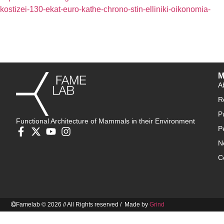
kostizei-130-ekat-euro-kathe-chrono-stin-elliniki-oikonomia-
M
A
R
P
Functional Architecture of Mammals in their Environment
P
N
C
Famelab © 2026 // All Rights reserved / Made by
Grind