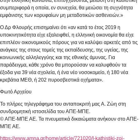
στην ελληνική κοινωνία, επιτυγχάνοντας μείωση στη καθιστική
συμπεριφορά η οποία, εν συνεχεία, θα μειώσει τη συχνότητα
εμφάνισης των κορυφαίων μη μεταδοτικών ασθενειών.»
Ο Δρ Φλουρής επισημαίνει ότι «αν κατά το έτος 2019 η
υποκινητικότητα είχε εξαλειφθεί, η ελληνική οικονομία θα είχε
επιπλέον οικονομικούς πόρους για να καλύψει αρκετές από τις
ανάγκες της στους τομείς της εκπαίδευσης, της υγείας, της
κοινωνικής αλληλεγγύης και της εθνικής άμυνας. Για
παράδειγμα, κάθε χρόνο θα μπορούσαν να καλυφθούν τα
έξοδα για 39 νέα σχολεία, ή ένα νέο νοσοκομείο, ή 180 νέα
κρεβάτια ΜΕΘ, ή 202 πυροσβεστικά οχήματα».
Φωτό Αρχείου
Το πλήρες τηλεγράφημα του ανταποκριτή μας Α. Ζώη στη
συνδρομητική ιστοσελίδα του ΑΠΕ-ΜΠΕ.
© ΑΠΕ-ΜΠΕ ΑΕ. Τα πνευματικά δικαιώματα ανήκουν στο ΑΠΕ-
ΜΠΕ ΑΕ.
https://www.amna.gr/home/article/721020/I-kathistiki-zoi-