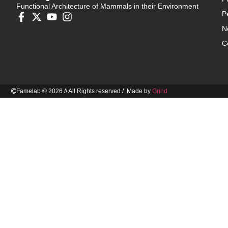
Functional Architecture of Mammals in their Environment
P
N
C
Famelab © 2026 // All Rights reserved / Made by
Grind