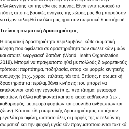
αλληλεγγύης και της εθνικής άμυνας. Είναι εντυπωσιακό το
πόσες από τις βασικές ανάγκες της χώρας μας θα μπορούσαν
να είχαν καλυφθεί αν όλοι μας ήμασταν σωματικά δραστήριοι!
Τι είναι η σωματική δραστηριότητα;
Η σωματική δραστηριότητα περιλαμβάνει κάθε σωματική
κίνηση που οφείλεται σε δραστηριότητα των σκελετικών μυών
και απαιτεί ενεργειακή δαπάνη (World Health Organization,
2018). Μπορεί να πραγματοποιηθεί με πολλούς διαφορετικούς
τρόπους: περπάτημα, ποδηλασία, σπορ και μορφές κινητικής
αναψυχής (π.χ., χορός, πιλάτες, τάι τσι). Επίσης, η σωματική
δραστηριότητα περιλαμβάνει κινήσεις που μπορεί να
εκτελούνται κατά την εργασία (π.χ., περπάτημα, μεταφορά
φορτίων, ή άλλα καθήκοντα) και τα οικιακά καθήκοντα (π.χ.,
καθαρισμός, μεταφορά φορτίων και φροντίδα ανθρώπων και
ζώων). Κάποια είδη σωματικής δραστηριότητας παρέχουν
μεγαλύτερα οφέλη, ωστόσο όλες οι μορφές της ωφελούν τη
σωματική και την ψυχική υγεία εάν πραγματοποιούνται τακτικά