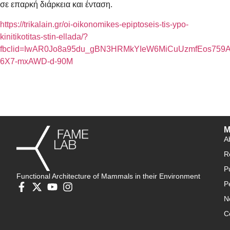
σε επαρκή διάρκεια και ένταση.
https://trikalain.gr/oi-oikonomikes-epiptoseis-tis-ypo-
kinitikotitas-stin-ellada/?
fbclid=IwAR0Jo8a95du_gBN3HRMkYIeW6MiCuUzmfEos759A
6X7-mxAWD-d-90M
M
A
R
P
Functional Architecture of Mammals in their Environment
P
N
C