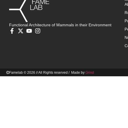
A
R
P
Functional Architecture of Mammals in their Environment
P
N
C
Famelab © 2026 // All Rights reserved / Made by
Grind