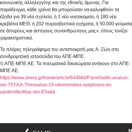
κοινωνικής αλληλεγγύης και της εθνικής άμυνας. Για
παράδειγμα, κάθε χρόνο θα μπορούσαν να καλυφθούν τα
έξοδα για 39 νέα σχολεία, ή 1 νέο νοσοκομείο, ή 180 νέα
κρεβάτια ΜΕΘ, ή 202 πυροσβεστικά οχήματα, ή 50.000 γεύματα
σε άπορους και άστεγους συνανθρώπους μας», όπως τονίζει
χαρακτηριστικά.
Το πλήρες τηλεγράφημα του ανταποκριτή μας Α. Ζώη στη
συνδρομητική ιστοσελίδα του ΑΠΕ-ΜΠΕ.
© ΑΠΕ-ΜΠΕ ΑΕ. Τα πνευματικά δικαιώματα ανήκουν στο ΑΠΕ-
ΜΠΕ ΑΕ.
https://www.amna.gr/home/article/644660/Panelladiki-analusi-
sto-TEFAA-Thessalias-Oi-oikonomikes-epiptoseis-tis-
upokinitikotitas-stin-Ellada
M