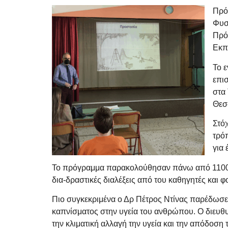
Πρό
Φυσ
Πρό
Εκπ
Το 
επι
στα
Θεσ
Στό
τρό
για
Το πρόγραμμα παρακολούθησαν πάνω από 1100 μ
δια-δραστικές διαλέξεις από του καθηγητές και 
Πιο συγκεκριμένα ο Δρ Πέτρος Ντίνας παρέδωσε δ
καπνίσματος στην υγεία του ανθρώπου. Ο διευθ
την κλιματική αλλαγή την υγεία και την απόδοση