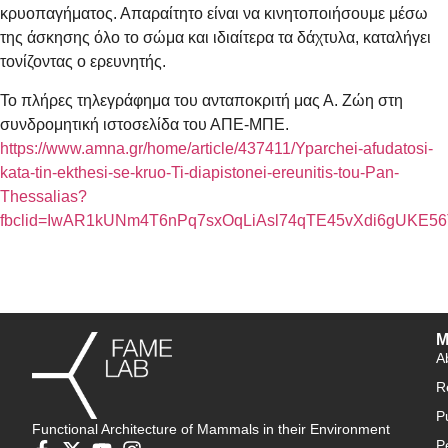
κρυοπαγήματος. Απαραίτητο είναι να κινητοποιήσουμε μέσω
της άσκησης όλο το σώμα και ιδιαίτερα τα δάχτυλα, καταλήγει
τονίζοντας ο ερευνητής.
Το πλήρες τηλεγράφημα του ανταποκριτή μας Α. Ζώη στη
συνδρομητική ιστοσελίδα του ΑΠΕ-ΜΠΕ.
https://www.amna.gr/home/article/437411/Yparchei-afudatosi-
kata-tin-ekthesi-se-kruo-Ti-diapistonei-ereunitis-tou-Pan-
Thessalias?
fbclid=IwAR1kUNm4T6nPq7sxOqLiAsl74qTE45vXdi6gUKE56
M
A
R
P
Functional Architecture of Mammals in their Environment
P