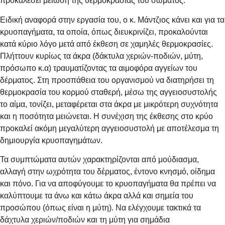
προκαλέσει μείωση της θερμοκρασίας του σώματος.
Ειδική αναφορά στην εργασία του, ο κ. Μάντζιος κάνει και για τα
κρυοπαγήματα, τα οποία, όπως διευκρινίζει, προκαλούνται
κατά κύριο λόγο μετά από έκθεση σε χαμηλές θερμοκρασίες.
Πλήττουν κυρίως τα άκρα (δάκτυλα χεριών-ποδιών, μύτη,
πρόσωπο κ.α) τραυματίζοντας τα αιμοφόρα αγγείων του
δέρματος. Στη προσπάθεια του οργανισμού να διατηρήσει τη
θερμοκρασία του κορμού σταθερή, μέσω της αγγειοσυστολής
το αίμα, τονίζει, μεταφέρεται στα άκρα με μικρότερη συχνότητα
και η ποσότητα μειώνεται. Η συνέχιση της έκθεσης στο κρύο
προκαλεί ακόμη μεγαλύτερη αγγειοσυστολή με αποτέλεσμα τη
δημιουργία κρυοπαγημάτων.
Τα συμπτώματα αυτών χαρακτηρίζονται από μούδιασμα,
αλλαγή στην ωχρότητα του δέρματος, έντονο κνησμό, οίδημα
και πόνο. Για να αποφύγουμε το κρυοπαγήματα θα πρέπει να
καλύπτουμε τα άνω και κάτω άκρα αλλά και σημεία του
προσώπου (όπως είναι η μύτη). Να ελέγχουμε τακτικά τα
δάχτυλα χεριών/ποδιών και τη μύτη για σημάδια